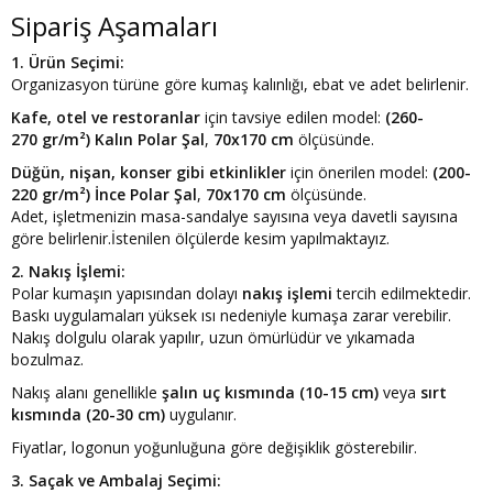
Sipariş Aşamaları
1. Ürün Seçimi:
Organizasyon türüne göre kumaş kalınlığı, ebat ve adet belirlenir.
Kafe, otel ve restoranlar
için tavsiye edilen model:
(
260-
270
gr/m²)
K
alın Polar Şal
,
70x170 cm
ölçüsünde.
Düğün, nişan, konser gibi etkinlikler
için önerilen model:
(
200-
220
gr/m²)
İnce Polar Şal
,
70x170 cm
ölçüsünde.
Adet, işletmenizin masa-sandalye sayısına veya davetli sayısına
göre belirlenir.İstenilen ölçülerde kesim yapılmaktayız.
2. Nakış İşlemi:
Polar kumaşın yapısından dolayı
nakış işlemi
tercih edilmektedir.
Baskı uygulamaları yüksek ısı nedeniyle kumaşa zarar verebilir.
Nakış dolgulu olarak yapılır, uzun ömürlüdür ve yıkamada
bozulmaz.
Nakış alanı genellikle
şalın uç kısmında (10-15 cm)
veya
sırt
kısmında (20-30 cm)
uygulanır.
Fiyatlar, logonun yoğunluğuna göre değişiklik gösterebilir.
3. Saçak ve Ambalaj Seçimi: