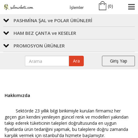
(
0
)
İşlemler
PASHMİNA ŞAL ve POLAR ÜRÜNLERİ
HAM BEZ ÇANTA ve KESELER
PROMOSYON ÜRÜNLER
Ara
Giriş Yap
Hakkımızda
Sektörde 23 yıllık bilgi birikimiyle kurulan firmamız her
geçen gün kendini yenileyen güncel renk ve modelleri yakından
takip ederek tüketicinin talepleri doğrultusunda en uygun
fiyatlarda ürün tedariğini yapmak, bu taleplere doğru zamanda
karşılık vermek için istanbul'da hizmete başlamıştır.