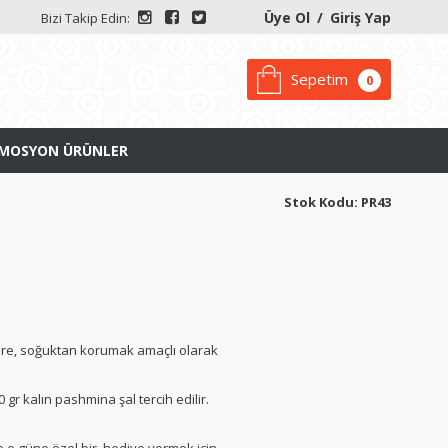
Üye Ol
/
Giriş Yap
Bizi Takip Edin:
Sepetim
0
MOSYON ÜRÜNLER
Stok Kodu: PR43
lere, soğuktan korumak amaçlı olarak
 gr kalın pashmina şal tercih edilir.