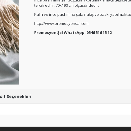
İnce pashmina şal, soğuktan korumak amaçlı değilsede
tercih edilir. 70x190 cm ölçüsündedir.
Kalın ve ince pashmina şala nakış ve baskı yapılmaktad
http://www.promosyonsal.com
Promosyon Şal WhatsApp: 0546 516 15 12
sit Seçenekleri