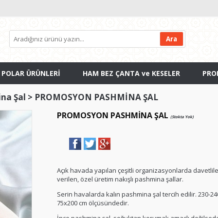
 POLAR ÜRÜNLERİ
HAM BEZ ÇANTA ve KESELER
PRO
na Şal
>
PROMOSYON PASHMİNA ŞAL
PROMOSYON PASHMİNA ŞAL
(Stokta Yok)
Açık havada yapılan çeşitli organizasyonlarda davetli
verilen, özel üretim nakışlı pashmina şallar.
Serin havalarda kalın pashmina şal tercih edilir. 230-240
75x200 cm ölçüsündedir.