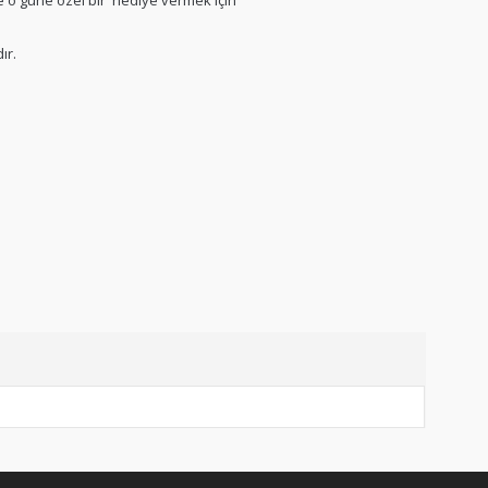
 o güne özel bir hediye vermek için
ır.