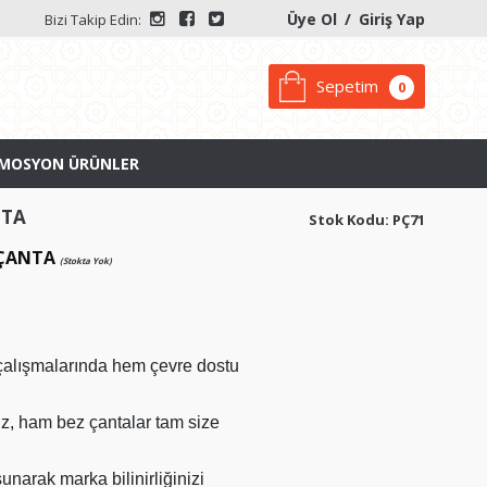
Üye Ol
/
Giriş Yap
Bizi Takip Edin:
Sepetim
0
MOSYON ÜRÜNLER
NTA
Stok Kodu: PÇ71
 ÇANTA
(Stokta Yok)
çalışmalarında hem çevre dostu
nız, ham bez çantalar tam size
sunarak marka bilinirliğinizi