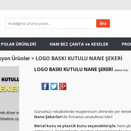
 POLAR ÜRÜNLERİ
HAM BEZ ÇANTA ve KESELER
PRO
syon Ürünler
>
LOGO BASKI KUTULU NANE ŞEKERİ
LOGO BASKI KUTULU NANE ŞEKERİ
(Stokta Yok)
Günümüz rekabetinde müşterinizin zihninde yer etmek
Nane Şekerleri
ile firmanızı unutulmaz kılın!
Metal kutu ve plastik kutu seçenekleriyle
, hem şık