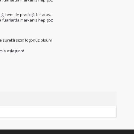
ya fuarlarda markanız hep göz
lığı hem de pratikliği bir araya
ya fuarlarda markanız hep göz
 sürekli sizin logonuz olsun!
le eşleştirin!