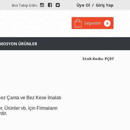
Üye Ol
/
Giriş Yap
Bizi Takip Edin:
Sepetim
0
MOSYON ÜRÜNLER
Stok Kodu: PÇ07
 Bez Çanta ve Bez Kese İmalatı
, Ürünler vb. için Firmaların
dir.