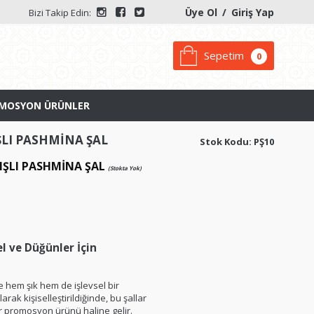
Üye Ol
/
Giriş Yap
Bizi Takip Edin:
Sepetim
0
MOSYON ÜRÜNLER
ŞLI PASHMİNA ŞAL
Stok Kodu: PŞ10
IŞLI PASHMİNA ŞAL
(Stokta Yok)
el ve Düğünler İçin
le hem şık hem de işlevsel bir
rak kişiselleştirildiğinde, bu şallar
r promosyon ürünü haline gelir.