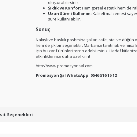
oluşturabilirsiniz.
Şıklık ve Konfor:
Hem görsel estetik hem de rah
Uzun Süreli Kullanım:
Kaliteli malzemesi sayes
süre kullanılabilir.
Sonuç
Nakışlı ve baskılı pashmina şallar, cafe, otel ve düğün 
hem de şık bir seçenektir. Markanızı tanıtmak ve misaf
için bu zarif ürünleri tercih edebilirsiniz. Hedef kitle
etkinliklerinizi daha özel kılın!
http://www.promosyonsal.com
Promosyon Şal WhatsApp: 0546 516 15 12
sit Seçenekleri