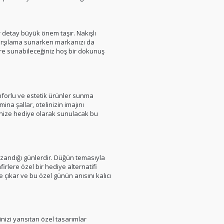
 detay büyük önem taşır. Nakışlı
karşılama sunarken markanızı da
lere sunabileceğiniz hoş bir dokunuş
onforlu ve estetik ürünler sunma
ina şallar, otelinizin imajını
rinize hediye olarak sunulacak bu
azandığı günlerdir. Düğün temasıyla
rlere özel bir hediye alternatifi
 çıkar ve bu özel günün anısını kalıcı
inizi yansıtan özel tasarımlar