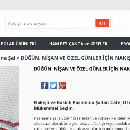
 POLAR ÜRÜNLERİ
HAM BEZ ÇANTA ve KESELER
PRO
na Şal
>
DÜĞÜN, NİŞAN VE ÖZEL GÜNLER İÇİN NAKI
DÜĞÜN, NİŞAN VE ÖZEL GÜNLER İÇİN NAK
Nakışlı ve Baskılı Pashmina Şallar: Cafe, Ot
Mükemmel Seçim
Pashmina şallar, zarif tasarımları ve yüksek kaliteleri i
aksesuar olarak öne çıkmaktadır. Nakışlı veya baskılı ola
cafe, otel ve düğün organizasyonları için mükemmel bi